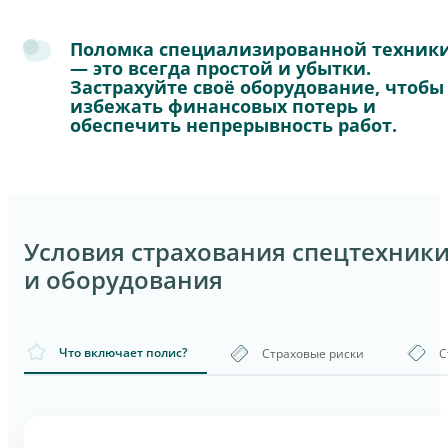
Поломка специализированной техник
— это всегда простой и убытки.
Застрахуйте своё оборудование, чтобы
избежать финансовых потерь и
обеспечить непрерывность работ.
Условия страхования спецтехник
и оборудования
Что включает полис?
Страховые риски
С