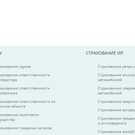
У
СТРАХОВАНИЕ VIP
рахование грузов
Страхование ретро
рахование ответственности
Страхование экскл
спедитора
автомобилей
рахование ответственности
Страхование совре
ревозчика
автомобилей
рахование ответственности на
Страхование кварт
асном объекте
Страхование загоро
рахование залогового
Страхование предме
ущества
и антиквариата
рахование товарных запасов
Страхование малой