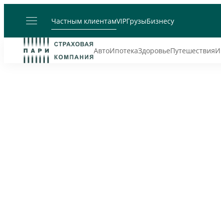
Частным клиентам
VIP
Грузы
Бизнесу
Авто
Ипотека
Здоровье
Путешествия
И