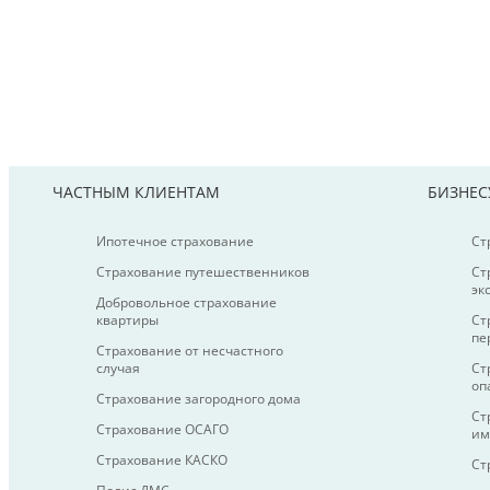
ЧАСТНЫМ КЛИЕНТАМ
БИЗНЕС
Ипотечное страхование
Ст
Страхование путешественников
Ст
эк
Добровольное страхование
квартиры
Ст
пе
Страхование от несчастного
случая
Ст
оп
Страхование загородного дома
Ст
Страхование ОСАГО
им
Страхование КАСКО
Ст