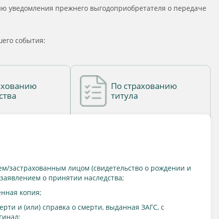
пию уведомления прежнего выгодоприобретателя о передаче
его события:
ахованию
По страхованию
ства
титула
ем/застрахованным лицом (свидетельство о рождении и
с заявлением о принятии наследства;
енная копия;
рти и (или) справка о смерти, выданная ЗАГС, с
гинал;