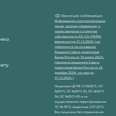
Версия для слабовидящих
Информация о контролирующих
лицах, органах управления, а
также сведения о структуре
собственности АО «СК «ПАРИ»
чека
временно (до 31.12.2025г.) не
публикуется на основании
Решения Совета директоров
Банка России от 18 марта 2022г.
(продлено решением Совета
чету
директоров Банка России от 24
декабря 2024г. на срок до
31.12.2025г.)
Лицензии ЦБ РФ
СЛ №0915, СИ
№0915, ОС №0915-03, ОС №0915-
04, ОС №0915-05 и на
осуществление перестрахования
ПС № 0915, выданные 3.07.2015.
Все лицензии без ограничения