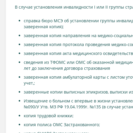
В случае установления инвалидности I или II группы ст
справка бюро МСЭ об установлении группы инвалид
заверенная копия);
заверенная копия направления на медико-социальн
заверенная копия протокола проведения медико-со
заверенная копия акта медицинского освидетельст
сведения из ТФОМС или ОМС об оказанной медицин
лет до заключения договора страхования
заверенная копия амбулаторной карты с листом уто
учет,;
заверенные копии выписных эпикризов, выписки из
Извещение о больном с впервые в жизни установле
№090/У Утв. МЗ РФ 19.04.1999г. №135 (в случае уст
копия трудовой книжки;
копия полиса ОМС Застрахованного;