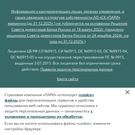
Информация о контролирующих лицах, органах управления, а
также сведения о структуре собственности АО «СК «ПАРИ»
временно (до 31.12.2025г.) не публикуется на основании Решения
Совета директоров Банка России от 18 марта 2022г. (продлено
решением Совета директоров Банка России от 24 декабря 2024г. на
срок до 31.12.2025г.)
Лицензии ЦБ РФ
СЛ №0915, СИ №0915, ОС №0915-03, ОС №0915-04,
ОС №0915-05 и на осуществление перестрахования ПС № 0915,
выданные 3.07.2015. Все лицензии без ограничения срока
действия.
Правила защиты персональных данных
.
Карта сайта
Страховая компания «ПАРИ» использует
«cookie»
файлы
для персонализации сервисов и удобства
пользования веб-сайтом. Мы серьезно относимся к
защите персональных данных — ознакомьтесь
с
условиями и принципами их обработки.
Если вы не хотите использовать файлы «cookie», измените
настройки браузера