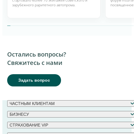
стартовало более 70 экипажей советского и
форум Insurt
зарубежного раритетного автопрома.
посвященное
технологиям 
интеллекта в 
Остались вопросы?
Свяжитесь с нами
Задать вопрос
ЧАСТНЫМ КЛИЕНТАМ
БИЗНЕСУ
СТРАХОВАНИЕ VIP