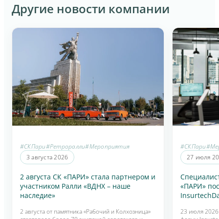
Другие новости компании
#СКПари
#Ретроралли
#Мероприятия
#СКПари
#Ме
3 августа 2026
27 июля 2
2 августа СК «ПАРИ» стала партнером и
Специалис
участником Ралли «ВДНХ – наше
«ПАРИ» по
наследие»
InsurtechD
2 августа от памятника «Рабочий и Колхозница»
23 июля 2026