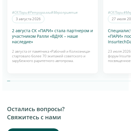
#СКПари
#Ретроралли
#Мероприятия
#СКПари
#Ме
3 августа 2026
27 июля 2
2 августа СК «ПАРИ» стала партнером и
Специалис
участником Ралли «ВДНХ – наше
«ПАРИ» по
наследие»
InsurtechD
2 августа от памятника «Рабочий и Колхозница»
23 июля 2026
стартовало более 70 экипажей советского и
форум Insurt
зарубежного раритетного автопрома.
посвященное
технологиям 
интеллекта в 
Остались вопросы?
Свяжитесь с нами