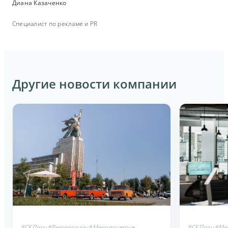
Диана Казаченко
Специалист по рекламе и PR
Другие новости компании
#СКПари
#Ретроралли
#Мероприятия
#СКПари
#Ме