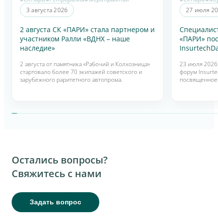
3 августа 2026
27 июля 2
2 августа СК «ПАРИ» стала партнером и
Специалис
участником Ралли «ВДНХ – наше
«ПАРИ» по
наследие»
InsurtechD
2 августа от памятника «Рабочий и Колхозница»
23 июля 2026
стартовало более 70 экипажей советского и
форум Insurt
зарубежного раритетного автопрома.
посвященное
технологиям 
интеллекта в 
Остались вопросы?
Свяжитесь с нами
Задать вопрос