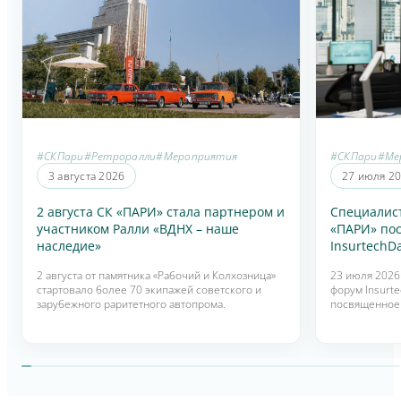
#СКПари
#Ретроралли
#Мероприятия
#СКПари
#Ме
3 августа 2026
27 июля 2
2 августа СК «ПАРИ» стала партнером и
Специалис
участником Ралли «ВДНХ – наше
«ПАРИ» по
наследие»
InsurtechD
2 августа от памятника «Рабочий и Колхозница»
23 июля 2026
стартовало более 70 экипажей советского и
форум Insurt
зарубежного раритетного автопрома.
посвященное
технологиям 
интеллекта в 