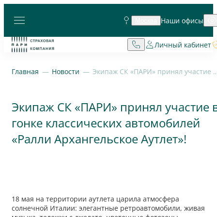
Наши офисы
Москва
Личный кабинет
Главная
Новости
Экипаж СК «ПАРИ» принял участие в гонке классических автомобилей «Ра
Экипаж СК «ПАРИ» принял участие 
гонке классических автомобилей
«Ралли Архангельское Аутлет»!
18 мая на территории аутлета царила атмосфера
солнечной Италии: элегантные ретроавтомобили, живая