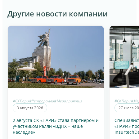
Другие новости компании
#СКПари
#Ретроралли
#Мероприятия
#СКПари
#Ме
3 августа 2026
27 июля 2
2 августа СК «ПАРИ» стала партнером и
Специалис
участником Ралли «ВДНХ – наше
«ПАРИ» по
наследие»
InsurtechD