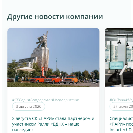
Другие новости компании
#СКПари
#Ретроралли
#Мероприятия
#СКПари
#Ме
3 августа 2026
27 июля 2
2 августа СК «ПАРИ» стала партнером и
Специалис
участником Ралли «ВДНХ – наше
«ПАРИ» по
наследие»
InsurtechD